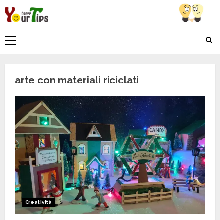
Skip
to
content
Primary
Menu
arte con materiali riciclati
Creatività