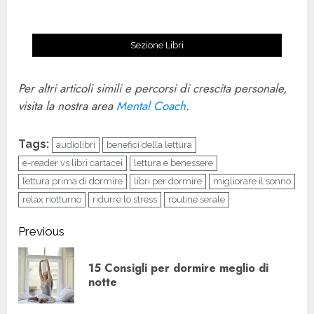
Sezione Libri
Per altri articoli simili e percorsi di crescita personale,
visita la nostra area
Mental Coach
.
Tags:
audiolibri
benefici della lettura
e-reader vs libri cartacei
lettura e benessere
lettura prima di dormire
libri per dormire
migliorare il sonno
relax notturno
ridurre lo stress
routine serale
Continue
Previous
Reading
15 Consigli per dormire meglio di
Pre
notte
pos