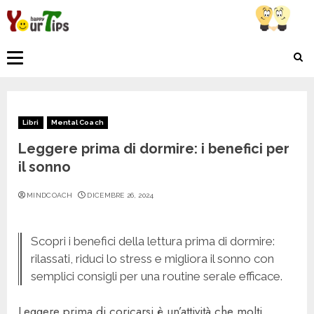
Skip
to
content
Primary
Menu
Libri
Mental Coach
Leggere prima di dormire: i benefici per
il sonno
MINDCOACH
DICEMBRE 26, 2024
Scopri i benefici della lettura prima di dormire:
rilassati, riduci lo stress e migliora il sonno con
semplici consigli per una routine serale efficace.
Leggere prima di coricarsi è un’attività che molti