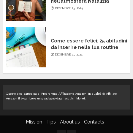
nell’atmosfera Natalizia
DICEMBRE 23, 2024
Come essere felici: 25 abitudini
da inserire nella tua routine
DICEMBRE 21, 2024
Questo blog partecipa al Programma Affiliazione Amazon. In qualità di Affiliato
Amazon il blog riceve un guadagno dagli acquisti idonei.
Mission
Tips
About us
Contacts