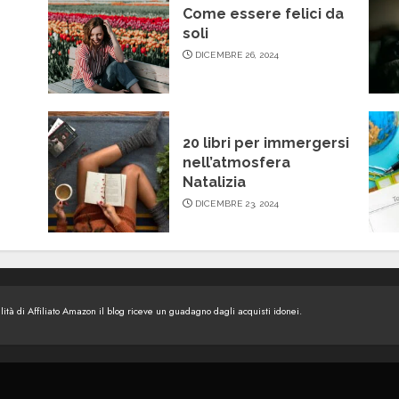
Come essere felici da
soli
DICEMBRE 26, 2024
20 libri per immergersi
nell’atmosfera
Natalizia
DICEMBRE 23, 2024
tà di Affiliato Amazon il blog riceve un guadagno dagli acquisti idonei.