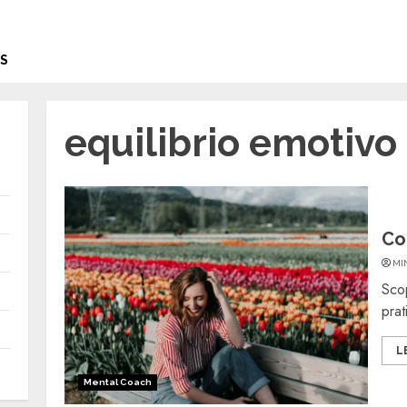
S
equilibrio emotivo
Co
MI
Scop
prat
L
Mental Coach