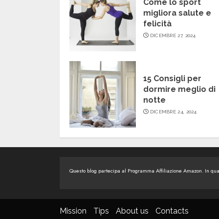
Come lo sport
migliora salute e
felicità
DICEMBRE 27, 2024
15 Consigli per
dormire meglio di
notte
DICEMBRE 24, 2024
Questo blog partecipa al Programma Affiliazione Amazon. In quali
Mission
Tips
About us
Contacts