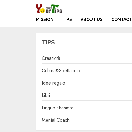
Skip
to
content
MISSION
TIPS
ABOUT US
CONTACT
TIPS
Creatività
Cultura&Spettacolo
Idee regalo
Libri
Lingue straniere
Mental Coach