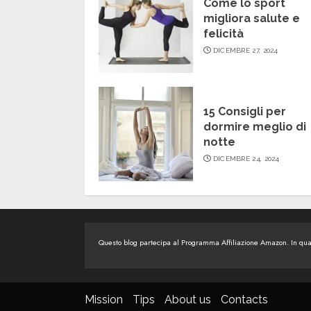
Come lo sport
migliora salute e
felicità
DICEMBRE 27, 2024
15 Consigli per
dormire meglio di
notte
DICEMBRE 24, 2024
Questo blog partecipa al Programma Affiliazione Amazon. In quali
Mission
Tips
About us
Contacts