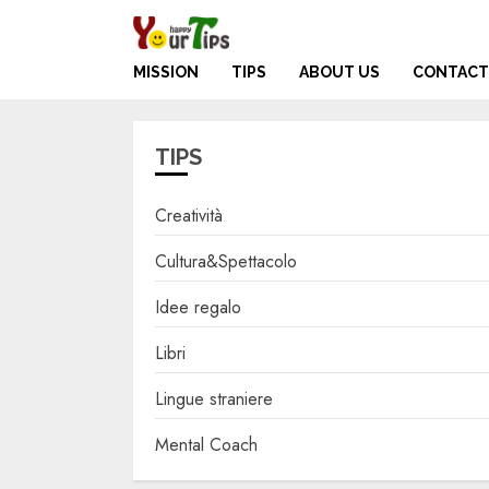
Skip
to
content
MISSION
TIPS
ABOUT US
CONTACT
TIPS
Creatività
Cultura&Spettacolo
Idee regalo
Libri
Lingue straniere
Mental Coach