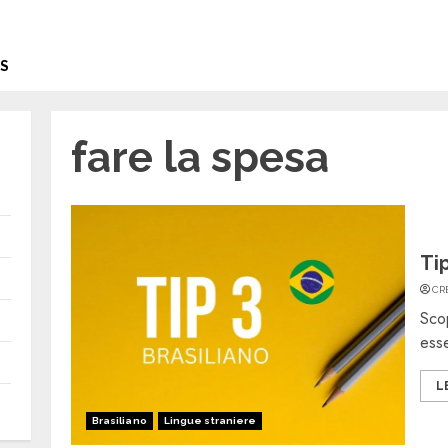
S
fare la spesa
Tip
CR
Scop
esse
L
Brasiliano
Lingue straniere