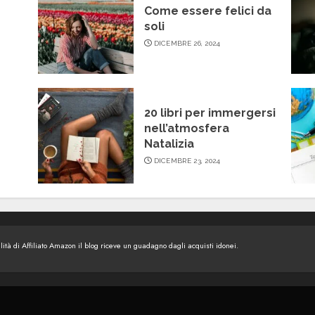
Come essere felici da
soli
DICEMBRE 26, 2024
20 libri per immergersi
nell’atmosfera
Natalizia
DICEMBRE 23, 2024
tà di Affiliato Amazon il blog riceve un guadagno dagli acquisti idonei.