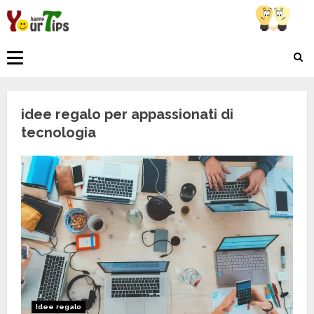
Skip
to
content
Primary
Menu
idee regalo per appassionati di
tecnologia
Idee regalo