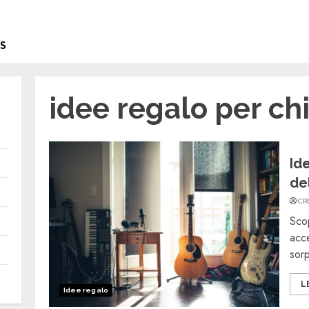
S
idee regalo per ch
Id
de
CR
Scop
acce
sorp
L
Idee regalo