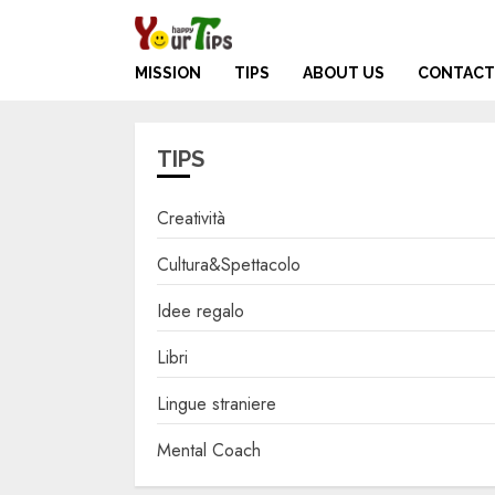
Skip
to
content
MISSION
TIPS
ABOUT US
CONTACT
TIPS
Creatività
Cultura&Spettacolo
Idee regalo
Libri
Lingue straniere
Mental Coach