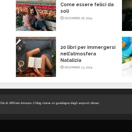
Come essere felici da
soli
DICEMBRE 26, 2024
20 libri per immergersi
nell’atmosfera
Natalizia
DICEMBRE 23, 2024
tà di Affiliato Amazon il blog riceve un guadagno dagli acquisti idonei.