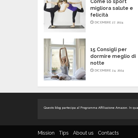
Come lo sport
migliora salute e
felicità
DICEMBRE 27, 2024
15 Consigli per
dormire meglio di
notte
DICEMBRE 24, 2024
Questo blog partecipa al Programma Affiliazione Amazon. In quali
Mission
Tips
About us
Contacts