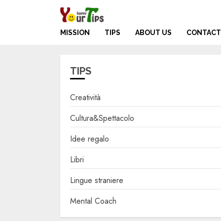
Skip
to
content
MISSION
TIPS
ABOUT US
CONTACT
TIPS
Creatività
Cultura&Spettacolo
Idee regalo
Libri
Lingue straniere
Mental Coach