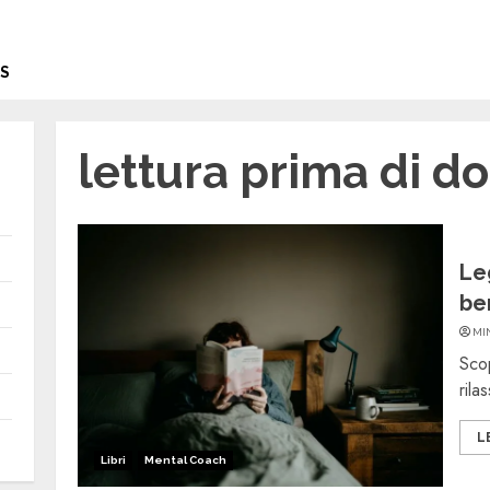
S
lettura prima di d
Le
ben
MI
Scop
rila
L
Libri
Mental Coach