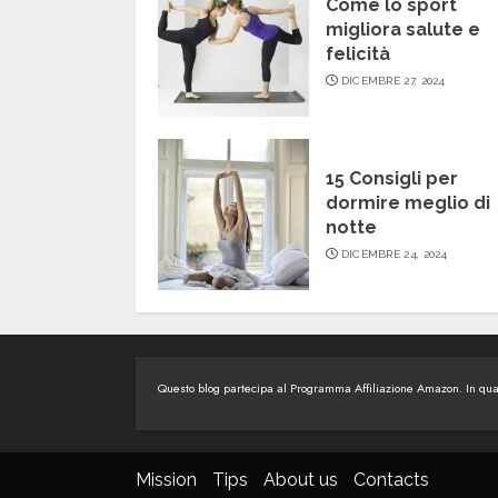
Come lo sport
migliora salute e
felicità
DICEMBRE 27, 2024
15 Consigli per
dormire meglio di
notte
DICEMBRE 24, 2024
Questo blog partecipa al Programma Affiliazione Amazon. In quali
Mission
Tips
About us
Contacts