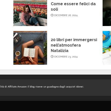
Come essere felici da
soli
DICEMBRE 26, 2024
20 libri per immergersi
nell’atmosfera
Natalizia
DICEMBRE 23, 2024
tà di Affiliato Amazon il blog riceve un guadagno dagli acquisti idonei.