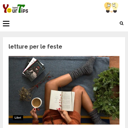
Skip
to
content
Primary
Menu
letture per le feste
Libri