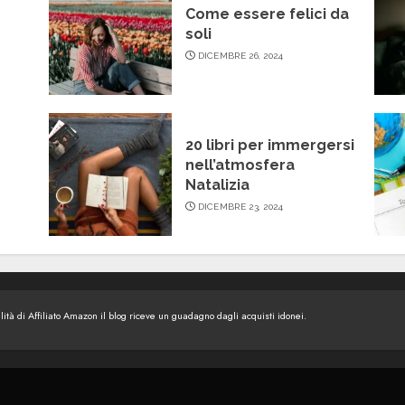
Come essere felici da
soli
DICEMBRE 26, 2024
20 libri per immergersi
nell’atmosfera
Natalizia
DICEMBRE 23, 2024
tà di Affiliato Amazon il blog riceve un guadagno dagli acquisti idonei.