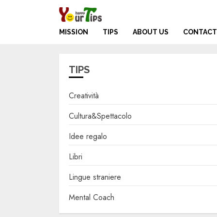
Skip
to
content
MISSION
TIPS
ABOUT US
CONTACT
TIPS
Creatività
Cultura&Spettacolo
Idee regalo
Libri
Lingue straniere
Mental Coach