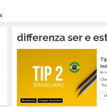
S
differenza ser e e
Ti
in
CR
Chie
“fic
L
Brasiliano
Lingue straniere