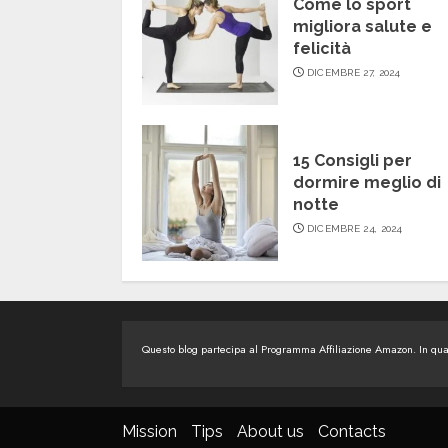
Come lo sport
migliora salute e
felicità
DICEMBRE 27, 2024
15 Consigli per
dormire meglio di
notte
DICEMBRE 24, 2024
Questo blog partecipa al Programma Affiliazione Amazon. In quali
Mission
Tips
About us
Contacts